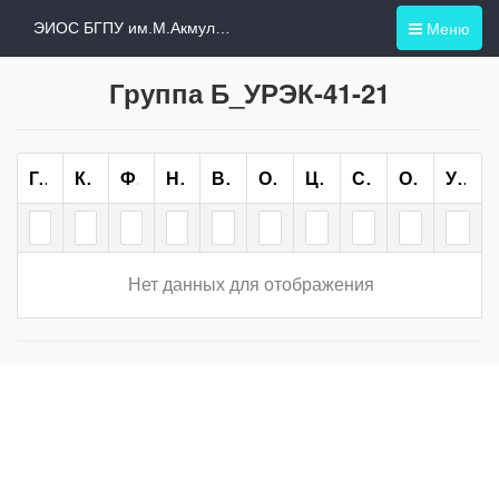
Меню
ЭИОС БГПУ им.М.Акмуллы
Группа Б_УРЭК-41-21
Группа
Курс
Форма Обучения
Направление/специальность
Всего
ОО
ЦН
СН
ОП
Учебный План
Нет данных для отображения