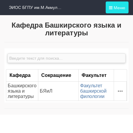
Меню
ЭИОС БГПУ им.М.Акмуллы
Кафедра Башкирского языка и
литературы
Кафедра
Сокращение
Факультет
Башкирского
Факультет
языка и
БЯиЛ
башкирской
литературы
филологии