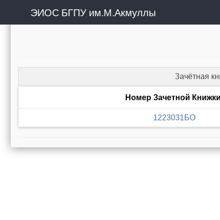
ЭИОС БГПУ им.М.Акмуллы
Зачётная к
Номер Зачетной Книжк
1223031БО