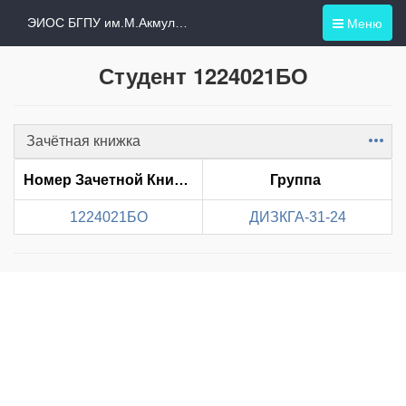
Меню
ЭИОС БГПУ им.М.Акмуллы
Студент 1224021БО
Зачётная книжка
Item
Номер Зачетной Книжки
Группа
1224021БО
ДИЗКГА-31-24