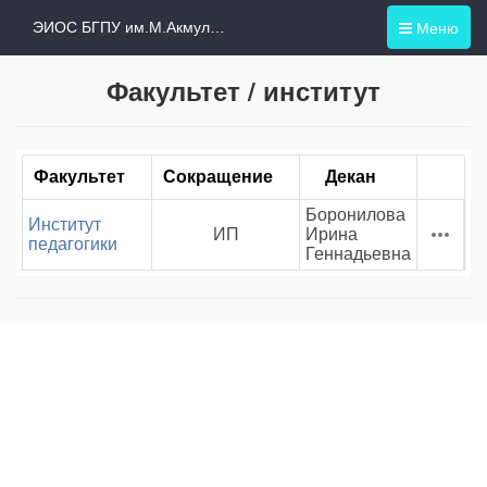
Меню
ЭИОС БГПУ им.М.Акмуллы
Факультет / институт
Факультет
Сокращение
Декан
Боронилова
Институт
ИП
Ирина
педагогики
Геннадьевна