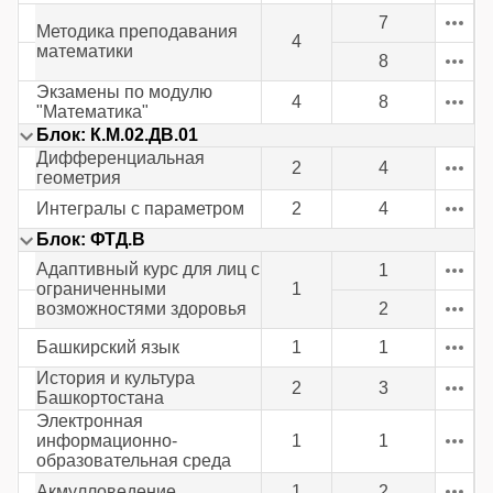
7
Методика преподавания
4
математики
8
Экзамены по модулю
4
8
"Математика"
Блок: К.М.02.ДВ.01
Дифференциальная
2
4
геометрия
Интегралы с параметром
2
4
Блок: ФТД.В
Адаптивный курс для лиц с
1
ограниченными
1
возможностями здоровья
2
Башкирский язык
1
1
История и культура
2
3
Башкортостана
Электронная
информационно-
1
1
образовательная среда
Акмулловедение
1
2