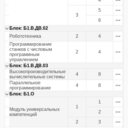
4
5
3
6
Блок: Б1.В.ДВ.02
Робототехника
2
4
Программирование
станков с числовым
2
4
программным
управлением
Блок: Б1.В.ДВ.03
Высокопроизводительные
4
8
вычислительные системы
Параллельное
4
8
программирование
Блок: Б1.О
1
1
Модуль универсальных
2
компетенций
2
3