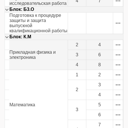
4
7
исследовательская работа
Блок: Б3.О
Подготовка к процедуре
защиты и защита
выпускной
квалификационной работы
Блок: К.М
2
4
Прикладная физика и
3
6
электроника
4
8
1
2
3
2
4
Математика
5
3
6
7