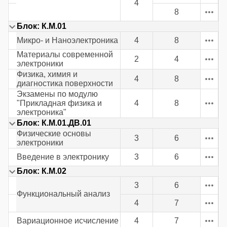
4
8
Блок: К.М.01
Микро- и Наноэлектроника
4
8
Материалы современной
2
4
электроники
Физика, химия и
4
8
диагностика поверхности
Экзамены по модулю
"Прикладная физика и
4
8
электроника"
Блок: К.М.01.ДВ.01
Физические основы
3
6
электроники
Введение в электронику
3
6
Блок: К.М.02
3
6
Функциональный анализ
4
7
Вариационное исчисление
4
7