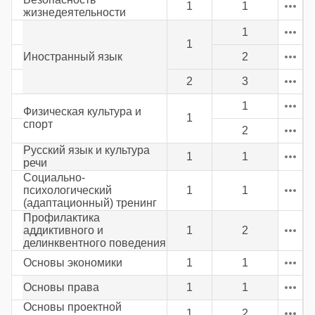
1
1
жизнедеятельности
1
1
Иностранный язык
2
2
3
1
Физическая культура и
1
спорт
2
Русский язык и культура
1
1
речи
Социально-
психологический
1
1
(адаптационный) тренинг
Профилактика
аддиктивного и
1
2
делинквентного поведения
Основы экономики
1
1
Основы права
1
1
Основы проектной
1
2