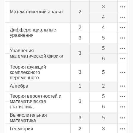
3
Математический анализ
2
4
2
4
Дифференциальные
уравнения
3
5
5
Уравнения
3
математической физики
6
Теория функций
комплексного
3
5
переменного
Алгебра
1
2
Теория вероятностей и
5
математическая
3
статистика
6
Вычислительная
3
5
математика
Геометрия
2
3