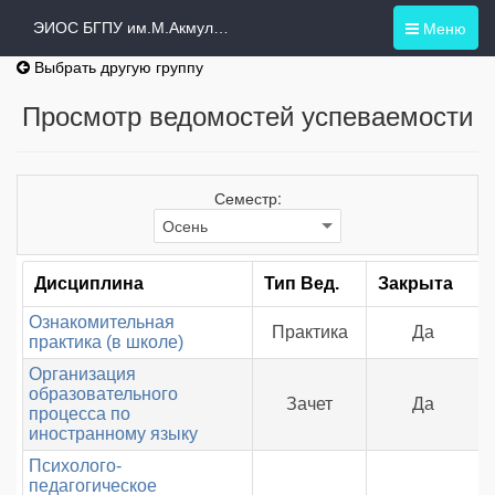
Меню
ЭИОС БГПУ им.М.Акмуллы
Выбрать другую группу
Просмотр ведомостей успеваемости
Семестр:
Дисциплина
Тип Вед.
Закрыта
Ознакомительная
Практика
Да
практика (в школе)
Организация
образовательного
Зачет
Да
процесса по
иностранному языку
Психолого-
педагогическое