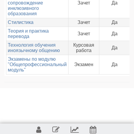
сопровождение
Зачет
Да
инклюзивного
образования
Стилистика
Зачет
Да
Теория и практика
Зачет
Да
перевода
Технология обучения
Курсовая
Да
иноязычному общению
работа
Экзамены по модулю
"Общепрофессиональный
Экзамен
Да
модуль"