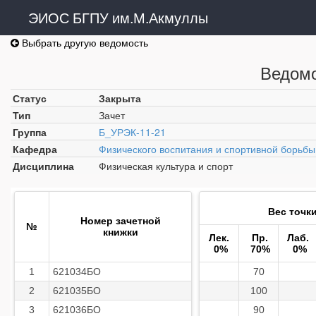
ЭИОС БГПУ им.М.Акмуллы
Выбрать другую ведомость
Ведомо
Статус
Закрыта
Тип
Зачет
Группа
Б_УРЭК-11-21
Кафедра
Физического воспитания и спортивной борьбы
Дисциплина
Физическая культура и спорт
Вес точк
Номер зачетной
№
книжки
Лек.
Пр.
Лаб.
0%
70%
0%
1
621034БО
70
2
621035БО
100
3
621036БО
90