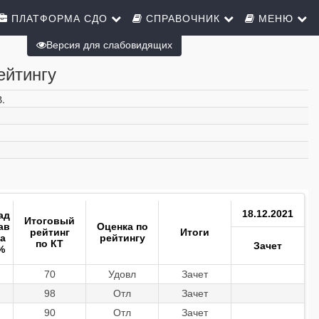
ПЛАТФОРМА СДО
СПРАВОЧНИК
МЕНЮ
Версия для слабовидящих
ейтингу
.
18.12.2021
ад
Итоговый
ав
Оценка по
рейтинг
Итоги
ка
рейтингу
по КТ
Зачет
%
70
Удовл
Зачет
98
Отл
Зачет
90
Отл
Зачет