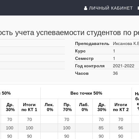
ЛИЧНЫЙ КАБИНЕТ
сть учета успеваемости студентов по р
Преподаватель
Иксанова К.В
Курс
1
Семестр
1
Год контроля
2021-2022
Часов
36
и 50%
Вес точки 50%
Н
б
Др.
Итоги
Лек.
Пр.
Лаб.
Др.
Итоги
30%
по КТ 1
0%
70%
0%
30%
по КТ 2
70
70
70
70
70
100
100
100
85
96
90
90
90
90
90