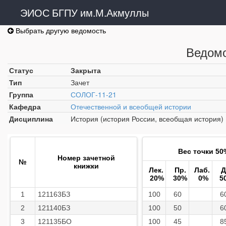
ЭИОС БГПУ им.М.Акмуллы
Выбрать другую ведомость
Ведомо
Статус
Закрыта
Тип
Зачет
Группа
СОЛОГ-11-21
Кафедра
Отечественной и всеобщей истории
Дисциплина
История (история России, всеобщая история)
Вес точки 50
Номер зачетной
№
книжки
Лек.
Пр.
Лаб.
Д
20%
30%
0%
5
1
121163БЗ
100
60
6
2
121140БЗ
100
50
6
3
121135БО
100
45
8