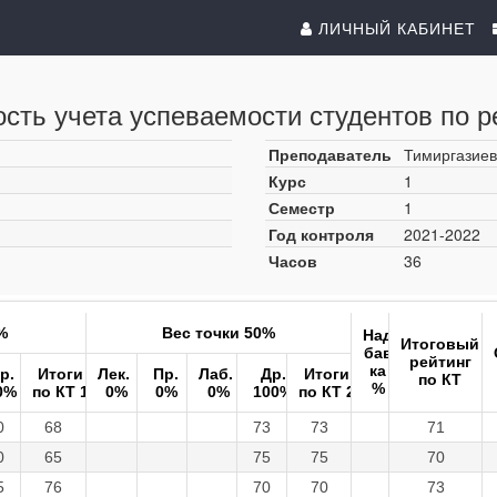
ЛИЧНЫЙ КАБИНЕТ
сть учета успеваемости студентов по р
Преподаватель
Тимиргазиев
Курс
1
Семестр
1
Год контроля
2021-2022
Часов
36
%
Вес точки 50%
Над
Итоговый
бав
рейтинг
ка
р.
Итоги
Лек.
Пр.
Лаб.
Др.
Итоги
по КТ
%
0%
по КТ 1
0%
0%
0%
100%
по КТ 2
0
68
73
73
71
0
65
75
75
70
5
76
70
70
73