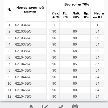
Вес точки 70%
Номер зачетной
№
книжки
Лек.
Пр.
Лаб.
Др.
Итоги
40%
0%
60%
0%
по КТ 1
1
621034БО
1
1
1
2
621035БО
90
80
84
3
621036БО
90
90
90
4
621037БО
90
80
84
5
621038БО
70
68
69
6
621040БО
90
80
84
7
621042БО
90
85
87
8
621043БО
90
80
84
9
621044БО
90
80
84
10
621045БО
90
80
84
11
621046БО
90
80
84
12
621047БО
90
80
84