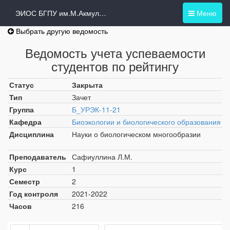
ЭИОС БГПУ им.М.Акмуллы
Меню
Выбрать другую ведомость
Ведомость учета успеваемости
студентов по рейтингу
Статус
Закрыта
Тип
Зачет
Группа
Б_УРЭК-11-21
Кафедра
Биоэкологии и биологического образования
Дисциплина
Науки о биологическом многообразии
Преподаватель
Сафиуллина Л.М.
Курс
1
Семестр
2
Год контроля
2021-2022
Часов
216