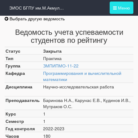
ЭИОС БГПУ им.М.Акмуллы
Меню
Выбрать другую ведомость
Ведомость учета успеваемости
студентов по рейтингу
Статус
Закрыта
Тип
Практика
Группа
ЗМПИПМО-11-22
Кафедра
Программирования и вычислительной
математики
Дисциплина
Научно-исследовательская работа
Преподаватель
Баринова Н.А., Карунас Е.В., Кудинов И.В.,
Мутраков О.С.
Курс
1
Семестр
1
Год контроля
2022-2023
Часов
180