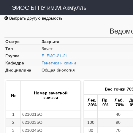
ЭИОС БГПУ им.М.Акмуллы
Выбрать другую ведомость
Ведомо
Статус
Закрыта
Тип
Зачет
Группа
Б_БИО-21-21
Кафедра
Генетики и химии
Дисциплина
Общая биология
Вес точки 70
Номер зачетной
№
книжки
Лек.
Пр.
Лаб.
Д
30%
0%
70%
0
1
621001БО
40
2
621003БО
100
90
3
621004БО
80
70