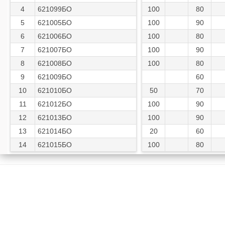
4
621099БО
100
80
5
621005БО
100
90
6
621006БО
100
80
7
621007БО
100
90
8
621008БО
100
80
9
621009БО
60
10
621010БО
50
70
11
621012БО
100
90
12
621013БО
100
90
13
621014БО
20
60
14
621015БО
100
80