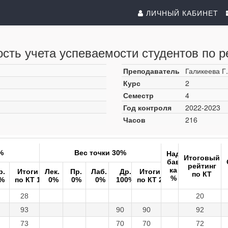
ЛИЧНЫЙ КАБИНЕТ
сть учета успеваемости студентов по р
Преподаватель
Галикеева Г
Курс
2
Семестр
4
Год контроля
2022-2023
Часов
216
%
Вес точки 30%
Над
Итоговый
бав
рейтинг
ка
р.
Итоги
Лек.
Пр.
Лаб.
Др.
Итоги
по КТ
%
%
по КТ 1
0%
0%
0%
100%
по КТ 2
28
20
93
90
90
92
73
70
70
72