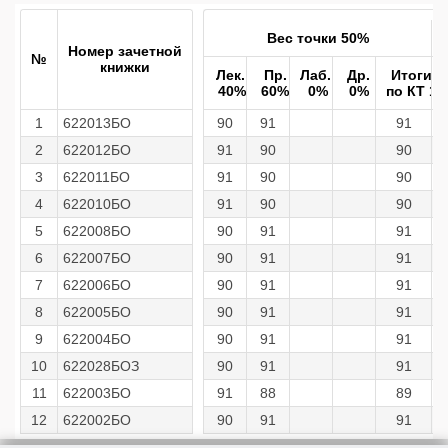
Вес точки 50%
Номер зачетной
№
книжки
Лек.
Пр.
Лаб.
Др.
Итоги
40%
60%
0%
0%
по КТ 1
1
622013БО
90
91
91
2
622012БО
91
90
90
3
622011БО
91
90
90
4
622010БО
91
90
90
5
622008БО
90
91
91
6
622007БО
90
91
91
7
622006БО
90
91
91
8
622005БО
90
91
91
9
622004БО
90
91
91
10
622028БОЗ
90
91
91
11
622003БО
91
88
89
12
622002БО
90
91
91