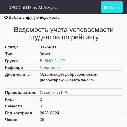
ЭИОС БГПУ им.М.Акмуллы
Меню
Выбрать другую ведомость
Ведомость учета успеваемости
студентов по рейтингу
Статус
Закрыта
Тип
Зачет
Группа
Б_БИО-21-22
Кафедра
Педагогики
Дисциплина
Организация добровольческой
(волонтерской) деятельности
Преподаватель
Савельева Е.А.
Курс
2
Семестр
3
Год контроля
2023-2024
Часов
36