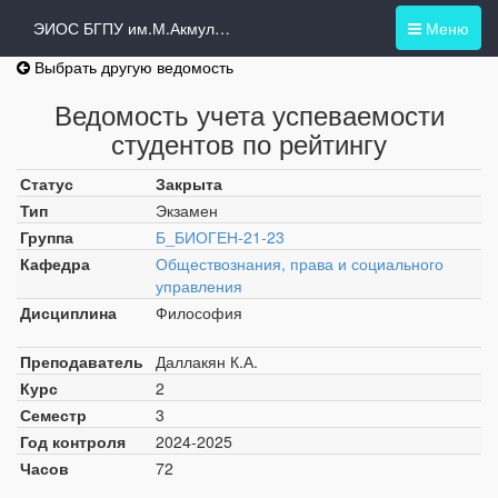
ЭИОС БГПУ им.М.Акмуллы
Меню
Выбрать другую ведомость
Ведомость учета успеваемости
студентов по рейтингу
Статус
Закрыта
Тип
Экзамен
Группа
Б_БИОГЕН-21-23
Кафедра
Обществознания, права и социального
управления
Дисциплина
Философия
Преподаватель
Даллакян К.А.
Курс
2
Семестр
3
Год контроля
2024-2025
Часов
72