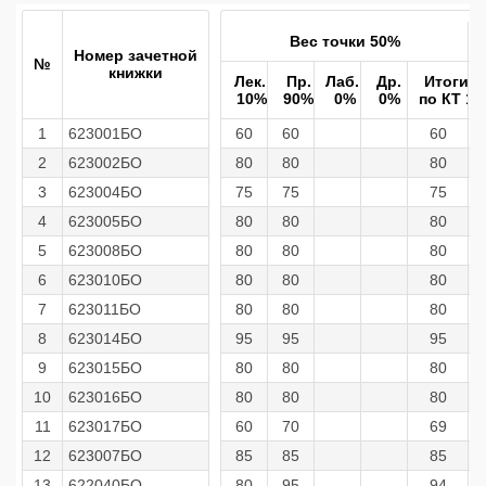
Вес точки 50%
Номер зачетной
№
книжки
Лек.
Пр.
Лаб.
Др.
Итоги
10%
90%
0%
0%
по КТ 1
1
623001БО
60
60
60
2
623002БО
80
80
80
3
623004БО
75
75
75
4
623005БО
80
80
80
5
623008БО
80
80
80
6
623010БО
80
80
80
7
623011БО
80
80
80
8
623014БО
95
95
95
9
623015БО
80
80
80
10
623016БО
80
80
80
11
623017БО
60
70
69
12
623007БО
85
85
85
13
622040БО
80
95
94