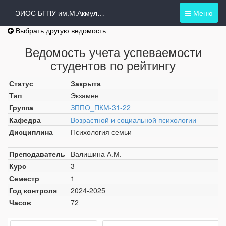
ЭИОС БГПУ им.М.Акмуллы
Меню
Выбрать другую ведомость
Ведомость учета успеваемости
студентов по рейтингу
Статус
Закрыта
Тип
Экзамен
Группа
ЗППО_ПКМ-31-22
Кафедра
Возрастной и социальной психологии
Дисциплина
Психология семьи
Преподаватель
Валишина А.М.
Курс
3
Семестр
1
Год контроля
2024-2025
Часов
72