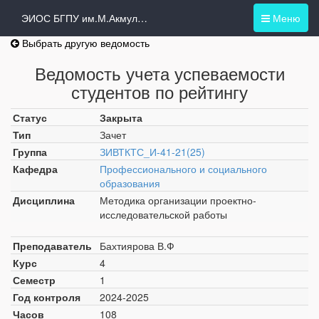
ЭИОС БГПУ им.М.Акмуллы
Меню
Выбрать другую ведомость
Ведомость учета успеваемости
студентов по рейтингу
Статус
Закрыта
Тип
Зачет
Группа
ЗИВТКТС_И-41-21(25)
Кафедра
Профессионального и социального
образования
Дисциплина
Методика организации проектно-
исследовательской работы
Преподаватель
Бахтиярова В.Ф
Курс
4
Семестр
1
Год контроля
2024-2025
Часов
108