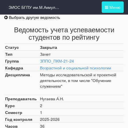
ЭИОС БГПУ им.М.Акмуллы
Меню
Выбрать другую ведомость
Ведомость учета успеваемости
студентов по рейтингу
Статус
Закрыта
Тип
Зачет
Группа
ЗППО_ПКМ-21-24
Кафедра
Возрастной и социальной психологии
Дисциплина
Методы исследовательской и проектной
деятельности, в том числе "Обучение
служением"
Преподаватель
Нугаева А.Н.
Курс
2
Семестр
1
Год контроля
2025-2026
Часов
36