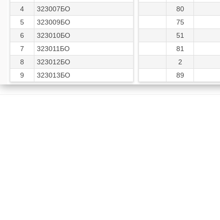
4
323007БО
80
5
323009БО
75
6
323010БО
51
7
323011БО
81
8
323012БО
2
9
323013БО
89