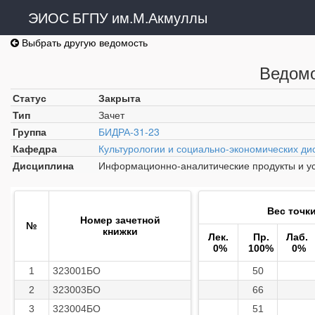
ЭИОС БГПУ им.М.Акмуллы
Выбрать другую ведомость
Ведомо
Статус
Закрыта
Тип
Зачет
Группа
БИДРА-31-23
Кафедра
Культурологии и социально-экономических ди
Дисциплина
Информационно-аналитические продукты и ус
Вес точк
Номер зачетной
№
книжки
Лек.
Пр.
Лаб.
0%
100%
0%
1
323001БО
50
2
323003БО
66
3
323004БО
51