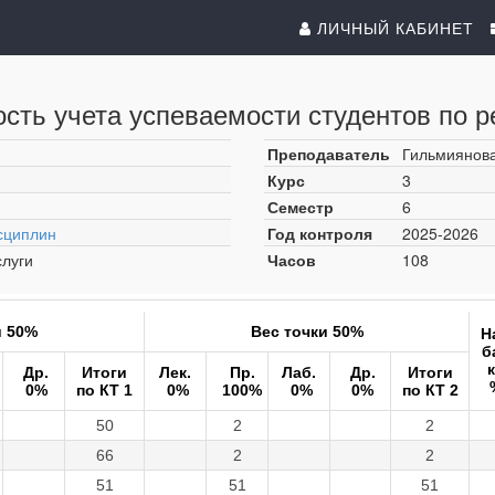
ЛИЧНЫЙ КАБИНЕТ
сть учета успеваемости студентов по р
Преподаватель
Гильмиянова
Курс
3
Семестр
6
сциплин
Год контроля
2025-2026
луги
Часов
108
и 50%
Вес точки 50%
Н
б
Др.
Итоги
Лек.
Пр.
Лаб.
Др.
Итоги
0%
по КТ 1
0%
100%
0%
0%
по КТ 2
50
2
2
66
2
2
51
51
51