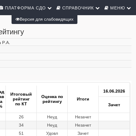
ПЛАТФОРМА СДО
СПРАВОЧНИК
МЕНЮ
Версия для слабовидящих
ейтингу
 Р.А.
16.06.2026
ад
Итоговый
ав
Оценка по
рейтинг
Итоги
ка
рейтингу
по КТ
Зачет
%
26
Неуд
Незачет
34
Неуд
Незачет
51
Удовл
Зачет