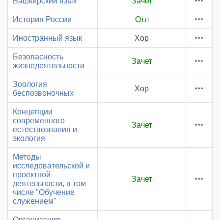
Башкирский язык
Зачет
История России
Отл
Иностранный язык
Хор
Безопасность
Зачет
жизнедеятельности
Зоология
Хор
беспозвоночных
Концепции
современного
Зачет
естествознания и
экология
Методы
исследовательской и
проектной
Зачет
деятельности, в том
числе "Обучение
служением"
Организация