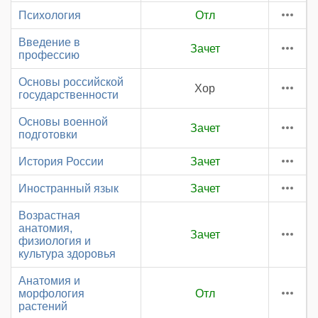
Психология
Отл
Введение в
Зачет
профессию
Основы российской
Хор
государственности
Основы военной
Зачет
подготовки
История России
Зачет
Иностранный язык
Зачет
Возрастная
анатомия,
Зачет
физиология и
культура здоровья
Анатомия и
морфология
Отл
растений