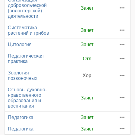
добровольческой
Зачет
(волонтерской)
деятельности
Систематика
Зачет
растений и грибов
Цитология
Зачет
Педагогическая
Отл
практика
Зоология
Хор
позвоночных
Основы духовно-
нравственного
Зачет
образования и
воспитания
Педагогика
Зачет
Педагогика
Зачет