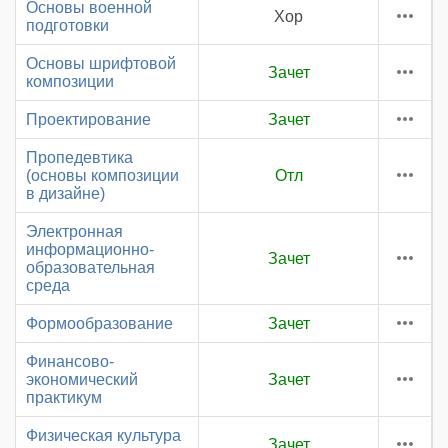
Основы военной
Хор
подготовки
Основы шрифтовой
Зачет
композиции
Проектирование
Зачет
Пропедевтика
(основы композиции
Отл
в дизайне)
Электронная
информационно-
Зачет
образовательная
среда
Формообразование
Зачет
Финансово-
экономический
Зачет
практикум
Физическая культура
Зачет