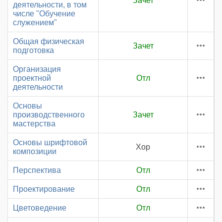
Зачет
деятельности, в том
числе "Обучение
служением"
Общая физическая
Зачет
подготовка
Организация
проектной
Отл
деятельности
Основы
производственного
Зачет
мастерства
Основы шрифтовой
Хор
композиции
Перспектива
Отл
Проектирование
Отл
Цветоведение
Отл