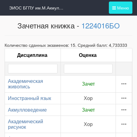
ЭИОС БГПУ им.М.Акмуллы
Меню
Зачетная книжка -
1224016БО
Количество сданных экзаменов: 15. Средний балл: 4,733333
Дисциплина
Оценка
Академическая
Зачет
живопись
Иностранный язык
Хор
Акмулловедение
Зачет
Академический
Хор
рисунок