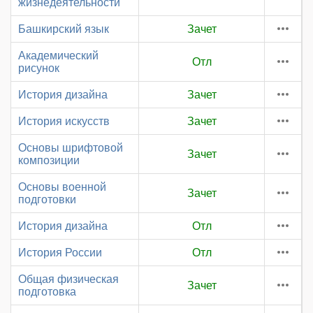
жизнедеятельности
Башкирский язык
Зачет
Академический
Отл
рисунок
История дизайна
Зачет
История искусств
Зачет
Основы шрифтовой
Зачет
композиции
Основы военной
Зачет
подготовки
История дизайна
Отл
История России
Отл
Общая физическая
Зачет
подготовка