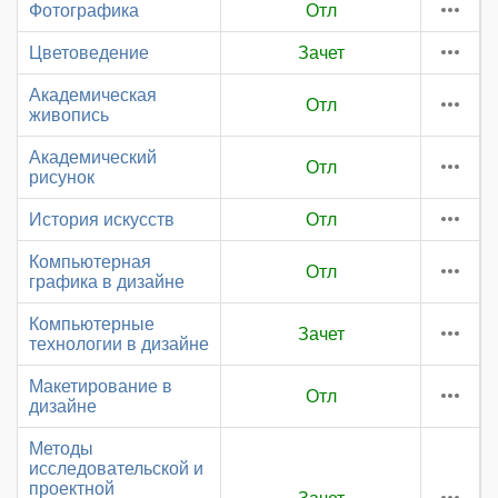
Фотографика
Отл
Цветоведение
Зачет
Академическая
Отл
живопись
Академический
Отл
рисунок
История искусств
Отл
Компьютерная
Отл
графика в дизайне
Компьютерные
Зачет
технологии в дизайне
Макетирование в
Отл
дизайне
Методы
исследовательской и
проектной