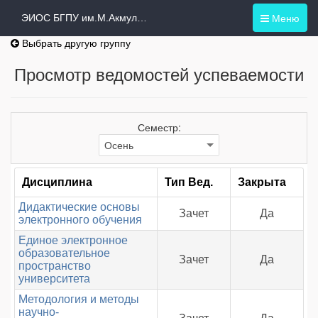
Меню
ЭИОС БГПУ им.М.Акмуллы
Выбрать другую группу
Просмотр ведомостей успеваемости
Семестр:
Дисциплина
Тип Вед.
Закрыта
Дидактические основы
Зачет
Да
электронного обучения
Единое электронное
образовательное
Зачет
Да
пространство
университета
Методология и методы
научно-