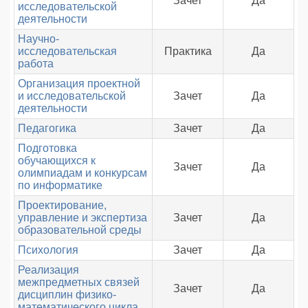
Зачет
Да
исследовательской
деятельности
Научно-
исследовательская
Практика
Да
работа
Организация проектной
и исследовательской
Зачет
Да
деятельности
Педагогика
Зачет
Да
Подготовка
обучающихся к
Зачет
Да
олимпиадам и конкурсам
по информатике
Проектирование,
управление и экспертиза
Зачет
Да
образовательной среды
Психология
Зачет
Да
Реализация
межпредметных связей
Зачет
Да
дисциплин физико-
математического цикла